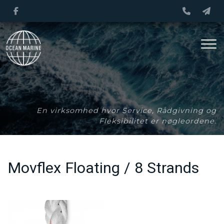
Gå
til
hovedindhold
En virksomhed hvor Service, Rådgivning og
Fleksibilitet er nøgleordene.
Movflex Floating / 8 Strands