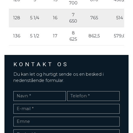
700
7
128
5 1/4
16
765
514
650
8
136
5 1/2
17
862,5
579,6
625
KONTAKT OS
Du kan let og hurtigt sende os en besked i
nedenstående formular.