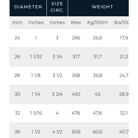
SIZE
DIAMETER
WEIGHT
CIRC.
mm
Inches
Inches
Ktex
Kg/100m
lbs/100ft
24
1
3
266
26,6
17,9
26
1 1/32
3 1/4
317
31,7
21,3
28
1 1/8
3 1/2
368
36,8
24,7
30
1 1/4
3 3/4
430
43
28,9
32
1 5/16
4
478
47,8
32,1
36
1 1/2
4 1/2
606
60,6
40,7