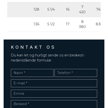
7
128
5 1/4
16
742
420
8
136
5 1/2
17
838
380
KONTAKT OS
Du kan let og hurtigt sende os en besked i
nedenstående formular.