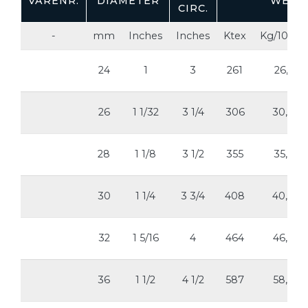
VARENR.
DIAMETER
WEIG
CIRC.
-
mm
Inches
Inches
Ktex
Kg/100m
24
1
3
261
26,1
26
1 1/32
3 1/4
306
30,6
28
1 1/8
3 1/2
355
35,5
30
1 1/4
3 3/4
408
40,8
32
1 5/16
4
464
46,4
36
1 1/2
4 1/2
587
58,7