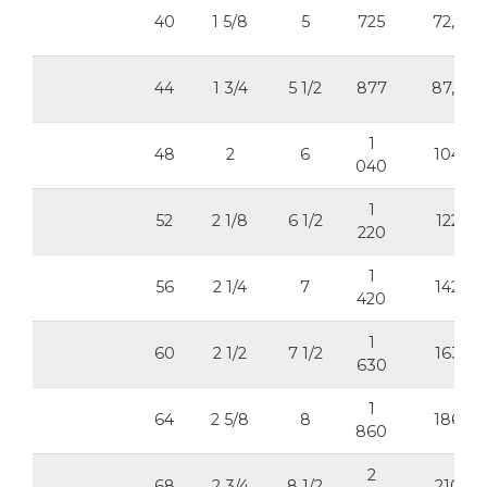
40
1 5/8
5
725
72,5
44
1 3/4
5 1/2
877
87,7
1
48
2
6
104
040
1
52
2 1/8
6 1/2
122
220
1
56
2 1/4
7
142
420
1
60
2 1/2
7 1/2
163
630
1
64
2 5/8
8
186
860
2
68
2 3/4
8 1/2
210