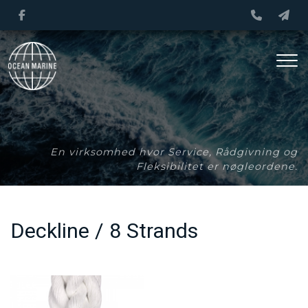
Gå
til
hovedindhold
En virksomhed hvor Service, Rådgivning og
Fleksibilitet er nøgleordene.
Deckline / 8 Strands