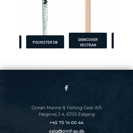
SKINCOVER
SKINCOVER
ESTER DB
POLYESTER DB
VECTRAN
MAX
Ocean Marine & Fishing Gear A/S
Høgevej 2-4, 6705 Esbjerg
+45 75 14 00 44
salg@omf-as.dk