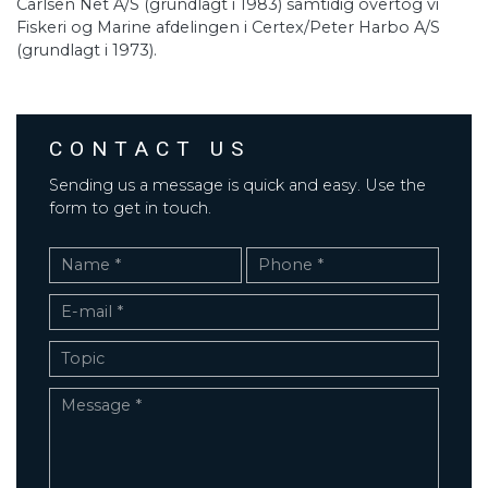
Carlsen Net A/S (grundlagt i 1983) samtidig overtog vi
Fiskeri og Marine afdelingen i Certex/Peter Harbo A/S
(grundlagt i 1973).
CONTACT US
Sending us a message is quick and easy. Use the
form to get in touch.