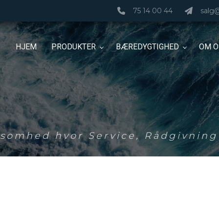
75 14 00 44
salg
HJEM
PRODUKTER
BÆREDYGTIGHED
OM O
ksomhed hvor Service, Rådgivning 