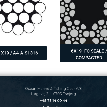
6X19+FC SEALE /
1X19 / A4-AISI 316
COMPACTED
Ocean Marine & Fishing Gear A/S
Høgevej 2-4, 6705 Esbjerg
+45 75 14 00 44