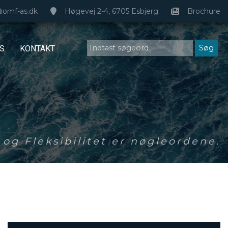
@omf-as.dk
Høgevej 2-4, 6705 Esbjerg
Brochure
S
KONTAKT
og Fleksibilitet er nøgleordene.