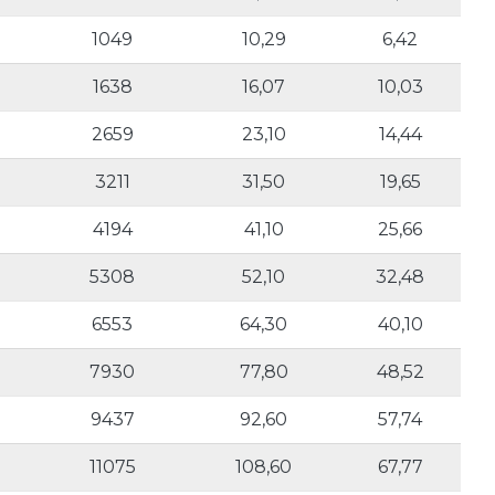
1049
10,29
6,42
1638
16,07
10,03
2659
23,10
14,44
3211
31,50
19,65
4194
41,10
25,66
5308
52,10
32,48
6553
64,30
40,10
7930
77,80
48,52
9437
92,60
57,74
11075
108,60
67,77