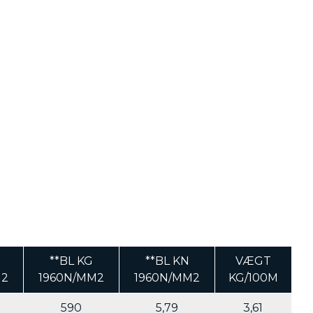
**BL KG
**BL KN
VÆGT
M2
1960N/MM2
1960N/MM2
KG/100M
590
5,79
3,61