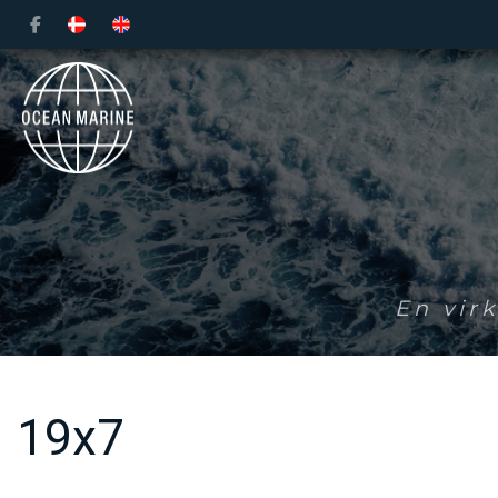
Gå
til
hovedindhold
En vir
19x7