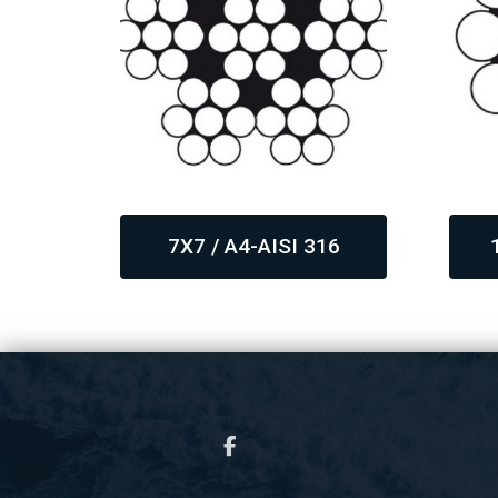
16
7X7 / A4-AISI 316