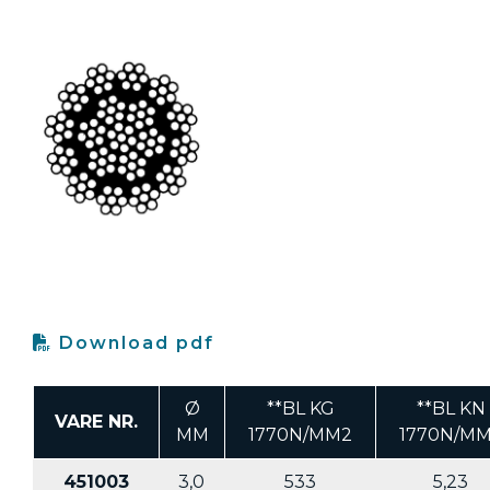
Download pdf
Ø
**BL KG
**BL KN
VARE NR.
MM
1770N/MM2
1770N/M
451003
3,0
533
5,23