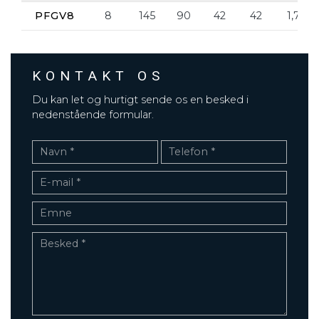
PFGV8
8
145
90
42
42
1,7
KONTAKT OS
Du kan let og hurtigt sende os en besked i
nedenstående formular.