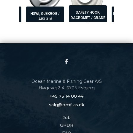
SAFETY HOOK,
EYE HOOK /
HSWI, ØJEKROG /
KELLY'S EY
DACROMET / GRADE
SI 316
AISI 316
80
,
,
,
80
Ocean Marine & Fishing Gear A/S
Høgevej 2-4, 6705 Esbjerg
+45 75 14 00 44
salg@omf-as.dk
Job
GPDR