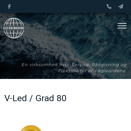
Gå
til
hovedindhold
En virksomhed hvor Service, Rådgivning og
Fleksibilitet er nøgleordene.
V-Led / Grad 80