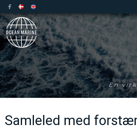
Gå
til
hovedindhold
En vir
Samleled med forstær