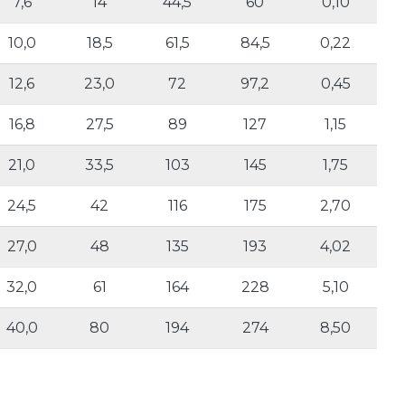
7,6
14
44,5
60
0,10
10,0
18,5
61,5
84,5
0,22
12,6
23,0
72
97,2
0,45
16,8
27,5
89
127
1,15
21,0
33,5
103
145
1,75
24,5
42
116
175
2,70
27,0
48
135
193
4,02
32,0
61
164
228
5,10
40,0
80
194
274
8,50