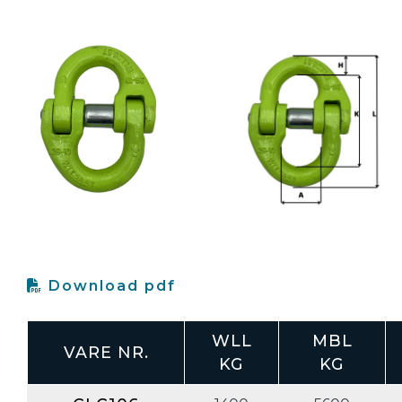
Download pdf
WLL
MBL
VARE
NR.
KG
KG