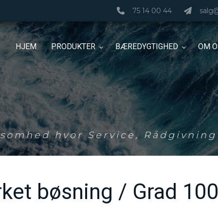
75 14 00 44
salg
HJEM
PRODUKTER
BÆREDYGTIGHED
OM O
ksomhed hvor Service, Rådgivning 
ket bøsning / Grad 10