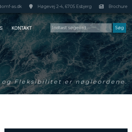
@omf-as.dk
Høgevej 2-4, 6705 Esbjerg
Brochure
S
KONTAKT
og Fleksibilitet er nøgleordene.
0