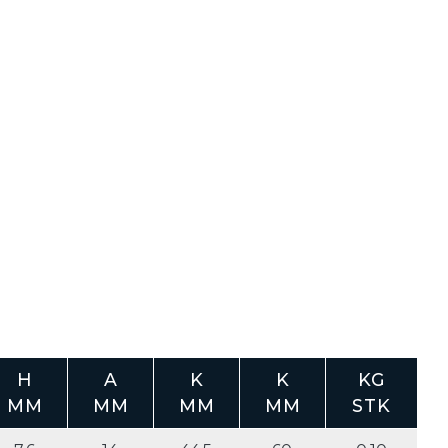
H
A
K
K
KG
MM
MM
MM
MM
STK