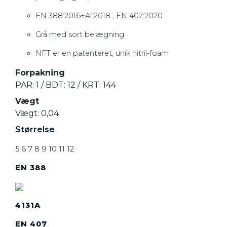
EN 388:2016+A1:2018 , EN 407:2020
Grå med sort belægning
NFT er en patenteret, unik nitril-foam
Forpakning
PAR: 1 / BDT: 12 / KRT: 144
Vægt
Vægt: 0,04
Størrelse
5 6 7 8 9 10 11 12
EN 388
4131A
EN 407