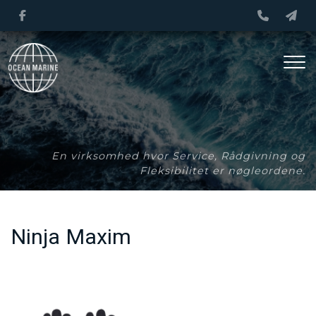
Gå
til
hovedindhold
En virksomhed hvor Service, Rådgivning og
Fleksibilitet er nøgleordene.
Ninja Maxim