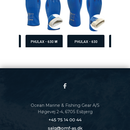
A - 381
PHULAX - 630 W
PHULAX - 630
SHOWA 
Ocean Marine & Fishing Gear A/S
Høgevej 2-4, 6705 Esbjerg
+45 75 14 00 44
salg@omf-as.dk